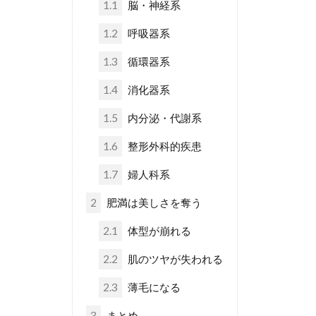
1.1
脳・神経系
1.2
呼吸器系
1.3
循環器系
1.4
消化器系
1.5
内分泌・代謝系
1.6
整形外科的疾患
1.7
婦人科系
2
肥満は美しさを奪う
2.1
体型が崩れる
2.2
肌のツヤが失われる
2.3
薄毛になる
3
まとめ