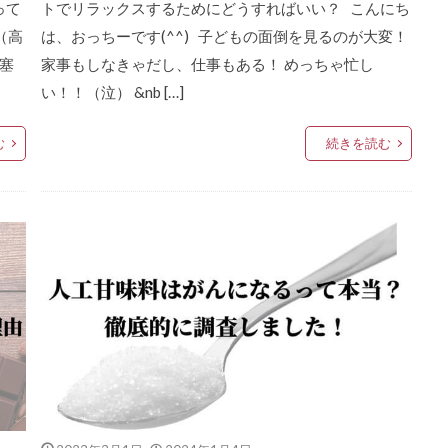
って
トでリラックスするためにどうすればいい？ こんにち
（高
は、おっちーです(^^) 子どもの面倒を見るのが大変！
塞
家事もしなきゃだし、仕事もある！ めっちゃ忙し
い！！（泣） &nb […]
む
続きを読む