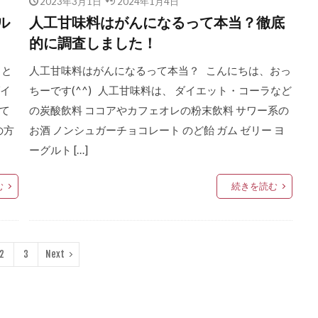
2023年3月1日
2024年1月4日
ル
人工甘味料はがんになるって本当？徹底
的に調査しました！
ッと
人工甘味料はがんになるって本当？ こんにちは、おっ
ダイ
ちーです(^^) 人工甘味料は、 ダイエット・コーラなど
て
の炭酸飲料 ココアやカフェオレの粉末飲料 サワー系の
の方
お酒 ノンシュガーチョコレート のど飴 ガム ゼリー ヨ
ーグルト […]
む
続きを読む
2
3
Next