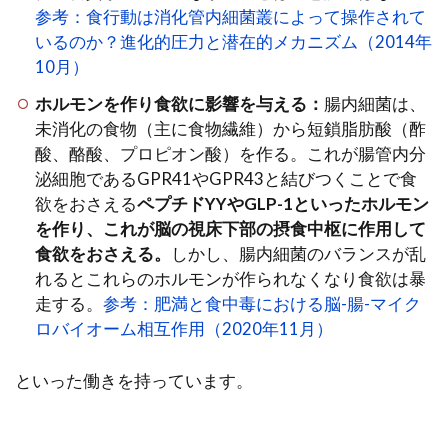
参考：食行動は消化管内細菌叢によって操作されて
いるのか？進化的圧力と潜在的メカニズム（2014年
10月）
ホルモンを作り食欲に影響を与える：
腸内細菌は、
未消化の食物（主に食物繊維）から短鎖脂肪酸（酢
酸、酪酸、プロピオン酸）を作る。これが腸管内分
泌細胞であるGPR41やGPR43と結びつくことで食
欲をおさえる
ペプチドYYやGLP-1といったホルモン
を作り、これが脳の視床下部の摂食中枢に作用して
食欲をおさえる。
しかし、腸内細菌のバランスが乱
れるとこれらのホルモンが作られなくなり食欲は暴
走する。
参考：肥満と食中毒における脳-腸-マイク
ロバイオーム相互作用（2020年11月）
といった働きを持っています。