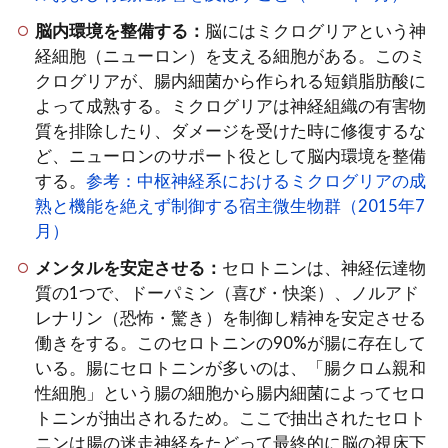
脳内環境を整備する：
脳にはミクログリアという神
経細胞（ニューロン）を支える細胞がある。このミ
クログリアが、腸内細菌から作られる短鎖脂肪酸に
よって成熟する。ミクログリアは神経組織の有害物
質を排除したり、ダメージを受けた時に修復するな
ど、ニューロンのサポート役として脳内環境を整備
する。
参考：中枢神経系におけるミクログリアの成
熟と機能を絶えず制御する宿主微生物群（2015年7
月）
メンタルを安定させる：
セロトニンは、神経伝達物
質の1つで、ドーパミン（喜び・快楽）、ノルアド
レナリン（恐怖・驚き）を制御し精神を安定させる
働きをする。このセロトニンの90%が腸に存在して
いる。腸にセロトニンが多いのは、「腸クロム親和
性細胞」という腸の細胞から腸内細菌によってセロ
トニンが抽出されるため。ここで抽出されたセロト
ニンは腸の迷走神経をたどって最終的に脳の視床下