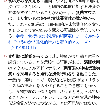
食の好みを変える：
無菌マウスは通常の腸内細菌を
持つマウスと比べ、舌と腸内の脂肪に対する味覚受
容体が変化していることがわかった。
無菌マウス
は、より甘いものを好む甘味受容体の数が多かっ
た。
これらの結果は、腸内細菌が味覚受容体を変化
させることで食の好みを変える可能性を示唆してい
る。
参考：食行動は消化管内細菌叢によって操作さ
れているのか？進化的圧力と潜在的メカニズム
（2014年10月）
食行動に影響を与える：
迷走神経が食行動と体重を
調節していることを示唆する証拠がある。
満腹状態
のマウスにノルアドレナリン（興奮系の神経伝達物
質）を投与すると過剰な摂食行動を引き起こした。
一般的に運動・ヨガ・瞑想など副交感神経（リラッ
クス系の神経）を活性化することで意志力を強化
し、食物摂取の正確さを向上させると考えられてい
ることから、ノルアドレナリンなどの興奮系の神経
伝達物質が過食につながることは不思議ではない。