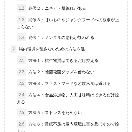
1.2
兆候２：ニキビ・肌荒れがある
1.3
兆候３：甘いものやジャンクフードへの欲求が止
まらない
1.4
兆候４：メンタルの悪化が疑われる
2
腸内環境を乱さないための方法６選！
2.1
方法１：抗生物質はできるだけ控える
2.2
方法２：除菌殺菌グッズを使わない
2.3
方法３：ファストフードなど欧米食は避ける
2.4
方法４：食品添加物、人工甘味料はできるだけ控
える
2.5
方法５：ストレスをためない
2.6
方法６：睡眠不足は腸内環境に害を及ぼすので控
える