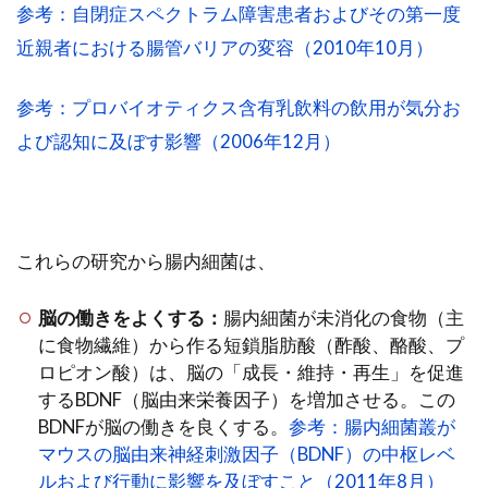
参考：自閉症スペクトラム障害患者およびその第一度
近親者における腸管バリアの変容（2010年10月）
参考：プロバイオティクス含有乳飲料の飲用が気分お
よび認知に及ぼす影響（2006年12月）
これらの研究から腸内細菌は、
脳の働きをよくする：
腸内細菌が未消化の食物（主
に食物繊維）から作る短鎖脂肪酸（酢酸、酪酸、プ
ロピオン酸）は、脳の「成長・維持・再生」を促進
するBDNF（脳由来栄養因子）を増加させる。この
BDNFが脳の働きを良くする。
参考：腸内細菌叢が
マウスの脳由来神経刺激因子（BDNF）の中枢レベ
ルおよび行動に影響を及ぼすこと（2011年8月）