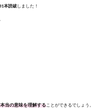
31本読破
しました！
。
る本当の意味を理解する
ことができるでしょう。