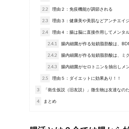
2.2
理由２：免疫機能が調節される
2.3
理由３：健康美や美肌などアンチエイ
2.4
理由４：腸は脳に直接作用してメンタ
2.4.1
腸内細菌が作る短鎖脂肪酸は、BD
2.4.2
腸内細菌が作る短鎖脂肪酸は、ミ
2.4.3
腸内細菌がセロトニンを抽出しメ
2.5
理由５：ダイエットに効果あり！！
3
「衛生仮説（旧友説）」微生物は友達なの
4
まとめ